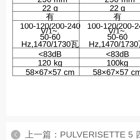
22
g
22
g
有
有
100-120/200-240
100-120/200-2
V/1~,
V/1~,
50-60
50-60
Hz,1470/1730瓦
Hz,1470/173
<83dB
<83dB
120
kg
100kg
58×67×57
cm
58×67×57
c
上一篇：
PULVERISETTE