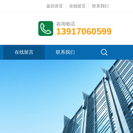
返回首页
在线留言
联系我们
咨询电话
13917060599
在线留言
联系我们