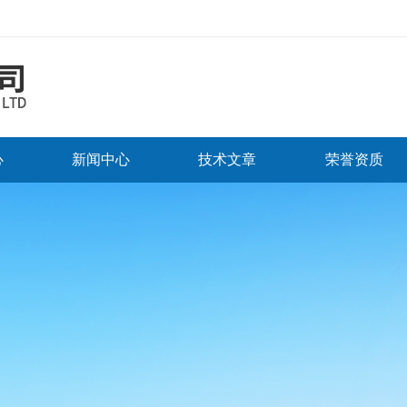
心
新闻中心
技术文章
荣誉资质